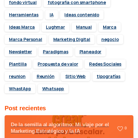
fondo virtual
fotografia con smartphone
Herramientas
IA
Ideas contenido
Ideas Marca
Lughmar
Manual
Marca
Marca Personal
Marketing Digital
negocio
Newsletter
Paradigmas
Planeador
Plantilla
Propuesta de valor
Redes Sociales
reunion
Reunión
Sitio Web
tipografías
WhastApp
Whatsapp
Post recientes
De la semilla al algoritmo: Mi viaje por el
0
Marketing Estratégico y la IA