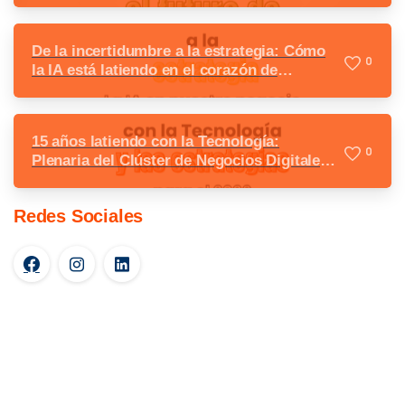
De la incertidumbre a la estrategia: Cómo
0
la IA está latiendo en el corazón de
nuestros negocios
15 años latiendo con la Tecnología:
0
Plenaria del Clúster de Negocios Digitales
y las estrategias para el 2026
Redes Sociales