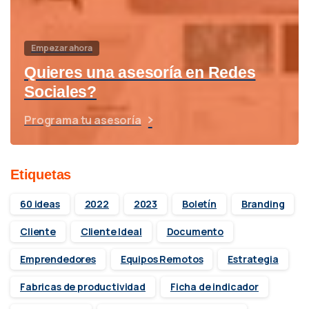
Empezar ahora
Quieres una asesoría en Redes
Sociales?
Programa tu asesoría
Etiquetas
60 ideas
2022
2023
Boletín
Branding
Cliente
Cliente Ideal
Documento
Emprendedores
Equipos Remotos
Estrategia
Fabricas de productividad
Ficha de indicador